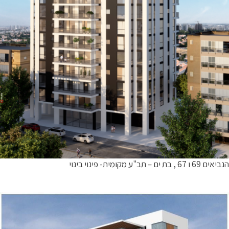
הנביאים 69 ו 67 , בת ים – תב"ע מקומית- פינוי בינוי